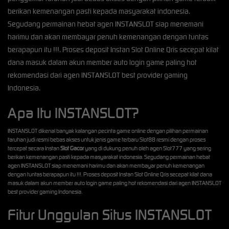
berikan kemenangan pasti kepada masyarakat indonesia.
Segudang permainan hebat agen INSTANSLOT siap menemani
harimu dan akan membayar penuh kemenangan dengan tuntas
berapapun itu !!!. Proses deposit Instan Slot Online Qris secepat kilat
dana masuk dalam akun member auto login game paling hot
rekomendasi dari agen INSTANSLOT best provider gaming
Indonesia.
Apa Itu INSTANSLOT?
INSTANSLOT dikenal banyak kalangan pecinta game online dengan pilihan permainan
taruhan judi resmi bebas akses untuk jenis game terbaru Slot88 resmi dengan proses
tercepat secara Instan
Slot Gacor
yang di dukung penuh oleh agen Slot777 yang sering
berikan kemenangan pasti kepada masyarakat indonesia. Segudang permainan hebat
agen INSTANSLOT siap menemani harimu dan akan membayar penuh kemenangan
dengan tuntas berapapun itu !!!. Proses deposit Instan Slot Online Qris secepat kilat dana
masuk dalam akun member auto login game paling hot rekomendasi dari agen INSTANSLOT
best provider gaming Indonesia.
Fitur Unggulan Situs INSTANSLOT