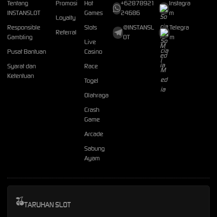
Tentang
Promosi
Hot
+62878921
Instagra
INSTANSLOT
Games
24686
m
Loyalty
Responsible
Slots
@INSTANSL
Telegra
Referral
Gambling
OT
m
Live
Pusat Bantuan
Casino
Syarat dan
Race
Ketentuan
Togel
Olahraga
Crash
Game
Arcade
Sabung
Ayam
TARUHAN SLOT