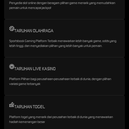
Penyedia slot online dengan beragam pilihan game menarik yang memudahkan
pemain untuk mencapai jackpot
TARUHAN OLAHRAGA
Sportsbook Gaming Platform Terbaik menawarkan lebih banyak game, odds yang
lebih tinggi, dan menyediakan pilihan yang lebih banyak untuk pemain.
TARUHAN LIVE KASINO
Platform Pilihan bagi perusahaan-perusahaan terbaik di dunia, dengan pilihan
variasi game terbanyak
TARUHAN TOGEL
Platform togel yang menarik dari perusahan terbaik di dunia yang menawarkan
hadiah kemenangan besar