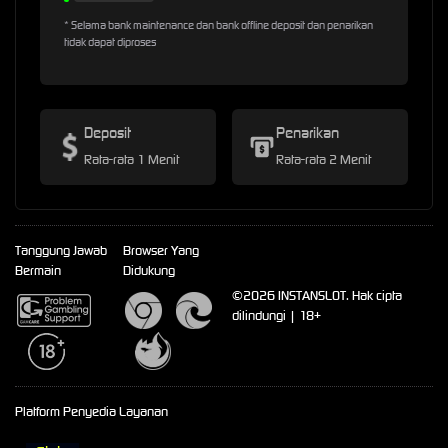
* Selama bank maintenance dan bank offline deposit dan penarikan
tidak dapat diproses
Deposit
Penarikan
Rata-rata 1 Menit
Rata-rata 2 Menit
Tanggung Jawab
Browser Yang
Bermain
Didukung
©2026 INSTANSLOT. Hak cipta
dilindungi | 18+
Platform Penyedia Layanan