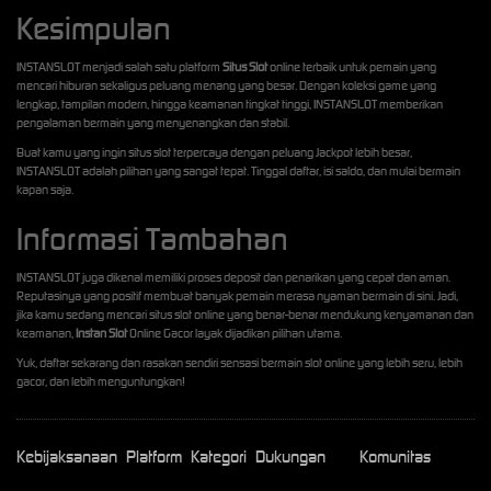
Kesimpulan
INSTANSLOT menjadi salah satu platform
Situs Slot
online terbaik untuk pemain yang
mencari hiburan sekaligus peluang menang yang besar. Dengan koleksi game yang
lengkap, tampilan modern, hingga keamanan tingkat tinggi, INSTANSLOT memberikan
pengalaman bermain yang menyenangkan dan stabil.
Buat kamu yang ingin situs slot terpercaya dengan peluang Jackpot lebih besar,
INSTANSLOT adalah pilihan yang sangat tepat. Tinggal daftar, isi saldo, dan mulai bermain
kapan saja.
Informasi Tambahan
INSTANSLOT juga dikenal memiliki proses deposit dan penarikan yang cepat dan aman.
Reputasinya yang positif membuat banyak pemain merasa nyaman bermain di sini. Jadi,
jika kamu sedang mencari situs slot online yang benar-benar mendukung kenyamanan dan
keamanan,
Instan Slot
Online Gacor layak dijadikan pilihan utama.
Yuk, daftar sekarang dan rasakan sendiri sensasi bermain slot online yang lebih seru, lebih
gacor, dan lebih menguntungkan!
Kebijaksanaan
Platform
Kategori
Dukungan
Komunitas