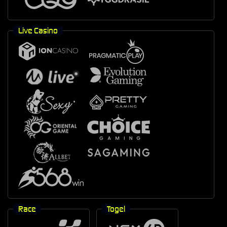
Live Casino
Race
Togel