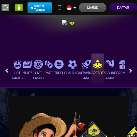
Main di
MASUK
DAFTAR
Telegram
HOT
SLOTS
LIVE
RACE
TOGEL
OLAHRAGA
CRASH
ARCADE
SABUNG
PROMOSI
GAMES
CASINO
GAME
AYAM