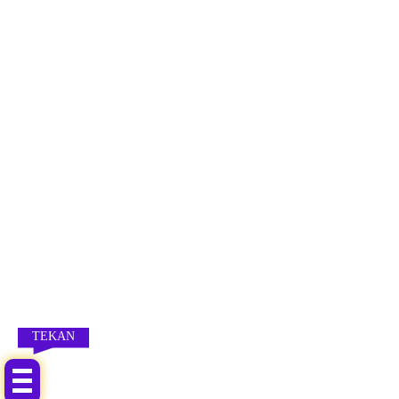
TEKAN