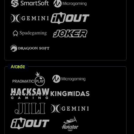
Arcade