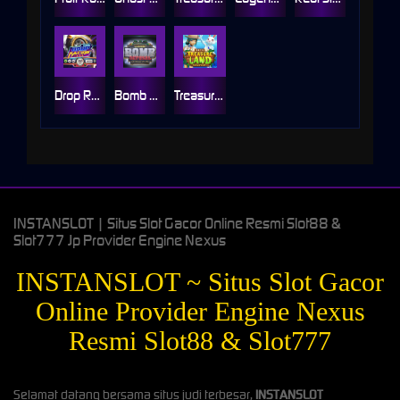
Drop Racing
Bomb Defusal
Treasure Land
INSTANSLOT | Situs Slot Gacor Online Resmi Slot88 &
Slot777 Jp Provider Engine Nexus
INSTANSLOT
~ Situs Slot Gacor
Online Provider Engine Nexus
Resmi Slot88 & Slot777
Selamat datang bersama situs judi terbesar,
INSTANSLOT