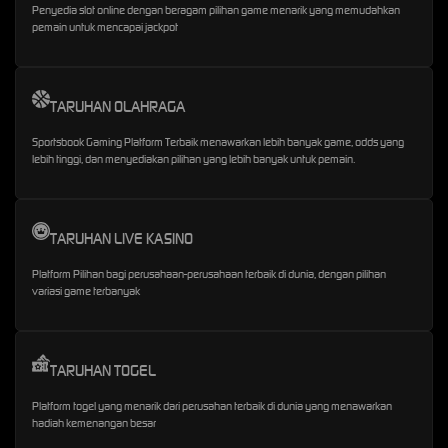
Penyedia slot online dengan beragam pilihan game menarik yang memudahkan
pemain untuk mencapai jackpot
TARUHAN OLAHRAGA
Sportsbook Gaming Platform Terbaik menawarkan lebih banyak game, odds yang
lebih tinggi, dan menyediakan pilihan yang lebih banyak untuk pemain.
TARUHAN LIVE KASINO
Platform Pilihan bagi perusahaan-perusahaan terbaik di dunia, dengan pilihan
variasi game terbanyak
TARUHAN TOGEL
Platform togel yang menarik dari perusahan terbaik di dunia yang menawarkan
hadiah kemenangan besar