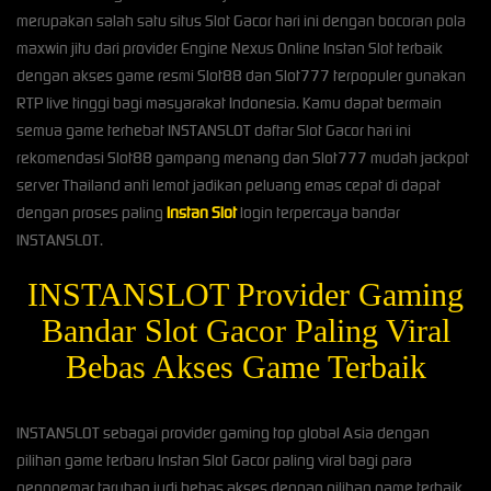
merupakan salah satu situs Slot Gacor hari ini dengan bocoran pola
maxwin jitu dari provider Engine Nexus Online Instan Slot terbaik
dengan akses game resmi Slot88 dan Slot777 terpopuler gunakan
RTP live tinggi bagi masyarakat Indonesia. Kamu dapat bermain
semua game terhebat INSTANSLOT daftar Slot Gacor hari ini
rekomendasi Slot88 gampang menang dan Slot777 mudah jackpot
server Thailand anti lemot jadikan peluang emas cepat di dapat
dengan proses paling
Instan Slot
login terpercaya bandar
INSTANSLOT.
INSTANSLOT Provider Gaming
Bandar Slot Gacor Paling Viral
Bebas Akses Game Terbaik
INSTANSLOT sebagai provider gaming top global Asia dengan
pilihan game terbaru Instan Slot Gacor paling viral bagi para
penggemar taruhan judi bebas akses dengan pilihan game terbaik