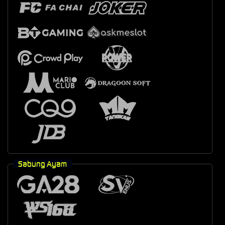
Sabung Ayam