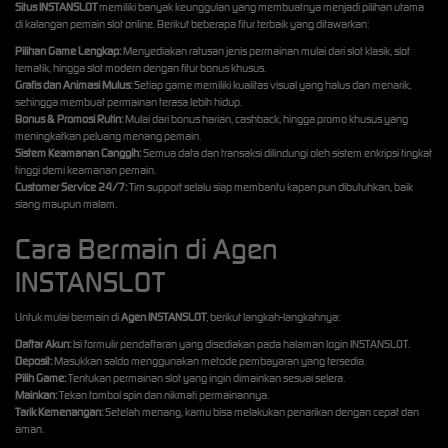
Situs INSTANSLOT
memiliki banyak keunggulan yang membuatnya menjadi pilihan utama
di kalangan pemain slot online. Berikut beberapa fitur terbaik yang ditawarkan:
Pilihan Game Lengkap:
Menyediakan ratusan jenis permainan mulai dari slot klasik, slot
tematik, hingga slot modern dengan fitur bonus khusus.
Grafis dan Animasi Mulus:
Setiap game memiliki kualitas visual yang halus dan menarik,
sehingga membuat permainan terasa lebih hidup.
Bonus & Promosi Rutin:
Mulai dari bonus harian, cashback, hingga promo khusus yang
meningkatkan peluang menang pemain.
Sistem Keamanan Canggih:
Semua data dan transaksi dilindungi oleh sistem enkripsi tingkat
tinggi demi keamanan pemain.
Customer Service 24/7:
Tim support selalu siap membantu kapan pun dibutuhkan, baik
siang maupun malam.
Cara Bermain di Agen
INSTANSLOT
Untuk mulai bermain di
Agen INSTANSLOT
, berikut langkah-langkahnya:
Daftar Akun:
Isi formulir pendaftaran yang disediakan pada halaman login INSTANSLOT.
Deposit:
Masukkan saldo menggunakan metode pembayaran yang tersedia.
Pilih Game:
Tentukan permainan slot yang ingin dimainkan sesuai selera.
Mainkan:
Tekan tombol spin dan nikmati permainannya.
Tarik Kemenangan:
Setelah menang, kamu bisa melakukan penarikan dengan cepat dan
aman.