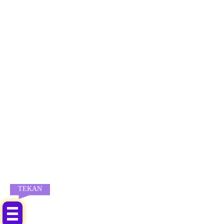
TEKAN