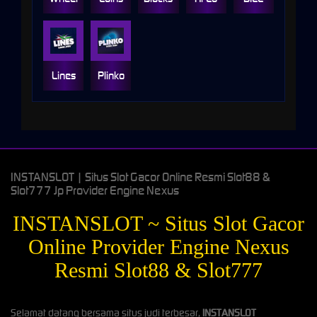
Lines
Plinko
INSTANSLOT | Situs Slot Gacor Online Resmi Slot88 &
Slot777 Jp Provider Engine Nexus
INSTANSLOT
~ Situs Slot Gacor
Online Provider Engine Nexus
Resmi Slot88 & Slot777
Selamat datang bersama situs judi terbesar,
INSTANSLOT