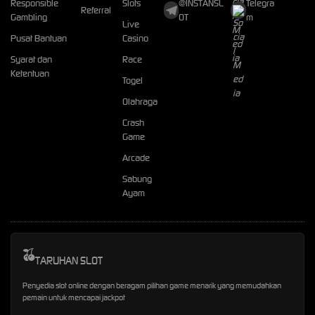
Responsible
Slots
@INSTANSL
Telegra
Referral
Gambling
OT
m
Live
Pusat Bantuan
Casino
Syarat dan
Race
Ketentuan
Togel
Olahraga
Crash
Game
Arcade
Sabung
Ayam
TARUHAN SLOT
Penyedia slot online dengan beragam pilihan game menarik yang memudahkan
pemain untuk mencapai jackpot