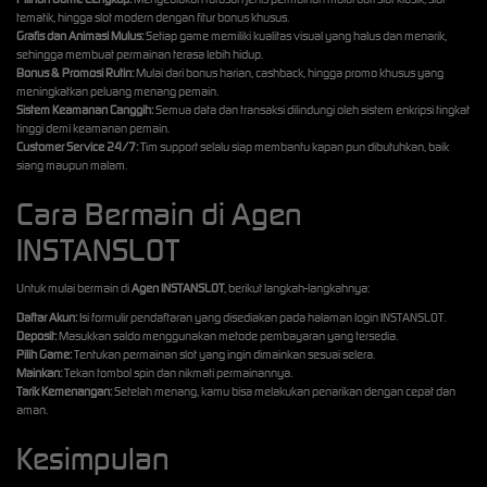
tematik, hingga slot modern dengan fitur bonus khusus.
Grafis dan Animasi Mulus:
Setiap game memiliki kualitas visual yang halus dan menarik,
sehingga membuat permainan terasa lebih hidup.
Bonus & Promosi Rutin:
Mulai dari bonus harian, cashback, hingga promo khusus yang
meningkatkan peluang menang pemain.
Sistem Keamanan Canggih:
Semua data dan transaksi dilindungi oleh sistem enkripsi tingkat
tinggi demi keamanan pemain.
Customer Service 24/7:
Tim support selalu siap membantu kapan pun dibutuhkan, baik
siang maupun malam.
Cara Bermain di Agen
INSTANSLOT
Untuk mulai bermain di
Agen INSTANSLOT
, berikut langkah-langkahnya:
Daftar Akun:
Isi formulir pendaftaran yang disediakan pada halaman login INSTANSLOT.
Deposit:
Masukkan saldo menggunakan metode pembayaran yang tersedia.
Pilih Game:
Tentukan permainan slot yang ingin dimainkan sesuai selera.
Mainkan:
Tekan tombol spin dan nikmati permainannya.
Tarik Kemenangan:
Setelah menang, kamu bisa melakukan penarikan dengan cepat dan
aman.
Kesimpulan