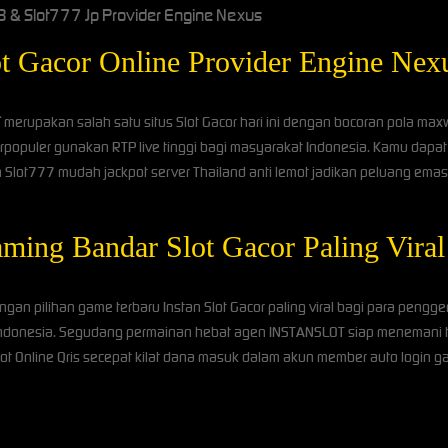
88 & Slot777 Jp Provider Engine Nexus
ot Gacor Online Provider Engine Nex
T
merupakan salah satu situs Slot Gacor hari ini dengan bocoran pola maxwi
rpopuler gunakan RTP live tinggi bagi masyarakat Indonesia. Kamu dapa
Slot777 mudah jackpot server Thailand anti lemot jadikan peluang emas
ng Bandar Slot Gacor Paling Viral
gan pilihan game terbaru Instan Slot Gacor paling viral bagi para peng
 indonesia. Segudang permainan hebat agen INSTANSLOT siap menema
 Slot Online Qris secepat kilat dana masuk dalam akun member auto login