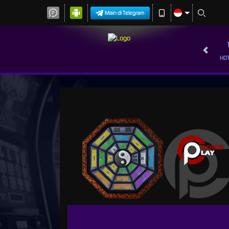
Main di Telegram
HO