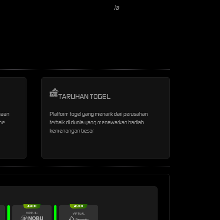
TARUHAN TOGEL
haan
Platform togel yang menarik dari perusahan
ame
terbaik di dunia yang menawarkan hadiah
kemenangan besar