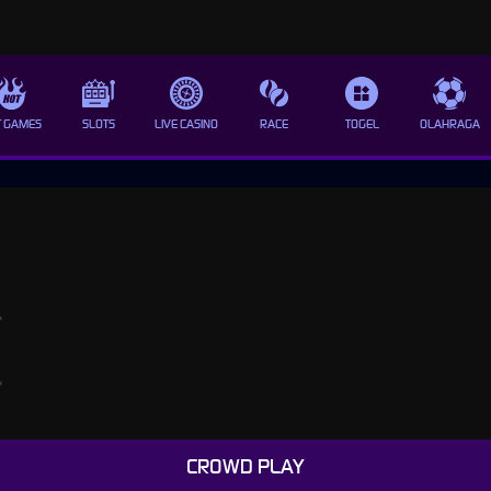
T GAMES
SLOTS
LIVE CASINO
RACE
TOGEL
OLAHRAGA
CROWD PLAY