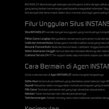
INSTANSLOT dikenal banyak kalangan pecinta game online dengan pilihan pe
yang sering berikan kemenangan pasti kepada masyarakat indonesia. Seg
Qris secepat kilat dana masuk dalam akun member auto login game paling 
Fitur Unggulan Situs INSTA
Situs INSTANSLOT
memiliki banyak keunggulan yang membuatnya menjadi pili
Pilihan Game Lengkap:
Menyediakan ratusan jenis permainan mulai dari slot 
Grafis dan Animasi Mulus:
Setiap game memiliki kualitas visual yang halus 
Bonus & Promosi Rutin:
Mulai dari bonus harian, cashback, hingga promo
Sistem Keamanan Canggih:
Semua data dan transaksi dilindungi oleh sistem
Customer Service 24/7:
Tim support selalu siap membantu kapan pun dibu
Cara Bermain di Agen INST
Untuk mulai bermain di
Agen INSTANSLOT
, berikut langkah-langkahnya:
Daftar Akun:
Isi formulir pendaftaran yang disediakan pada halaman login 
Deposit:
Masukkan saldo menggunakan metode pembayaran yang tersedia
Pilih Game:
Tentukan permainan slot yang ingin dimainkan sesuai selera.
Mainkan:
Tekan tombol spin dan nikmati permainannya.
Tarik Kemenangan:
Setelah menang, kamu bisa melakukan penarikan deng
Kesimpulan