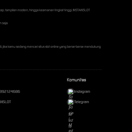
ap, tampilan modern, hingga keamanan tingkat tinggi, INSTANSLOT
n saja.
i, jika kamu sedang mencari situs slot online yang benar-benar mendukung
Komunitas
892124686
Instagram
ANSLOT
Telegram