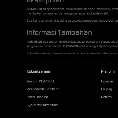
INSTANSLOT menjadi salah satu platform
Situs Slot
online terbaik untuk pem
memberikan pengalaman bermain yang menyenangkan dan stabil.
Buat kamu yang ingin situs slot terpercaya dengan peluang Jackpot lebih bes
Informasi Tambahan
INSTANSLOT juga dikenal memiliki proses deposit dan penarikan yang cepa
kenyamanan dan keamanan,
Instan Slot
Online Gacor layak dijadikan piliha
Yuk, daftar sekarang dan rasakan sendiri sensasi bermain slot online yang l
Kebijaksanaan
Platform
Tentang INSTANSLOT
Promosi
Responsible Gambling
Loyalty
Pusat Bantuan
Referral
Syarat dan Ketentuan