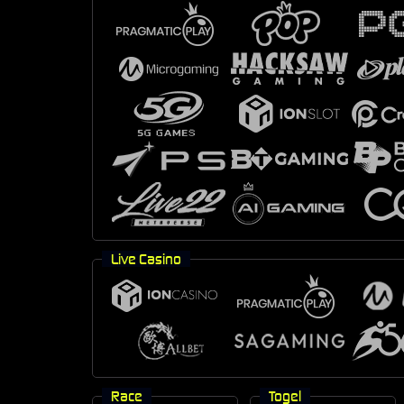
Live Casino
Race
Togel