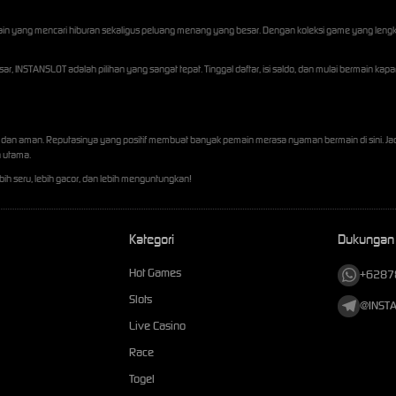
ain yang mencari hiburan sekaligus peluang menang yang besar. Dengan koleksi game yang lengk
ar, INSTANSLOT adalah pilihan yang sangat tepat. Tinggal daftar, isi saldo, dan mulai bermain kapa
t dan aman. Reputasinya yang positif membuat banyak pemain merasa nyaman bermain di sini. Jad
n utama.
ebih seru, lebih gacor, dan lebih menguntungkan!
Kategori
Dukungan
Hot Games
+6287
Slots
@INST
Live Casino
Race
Togel