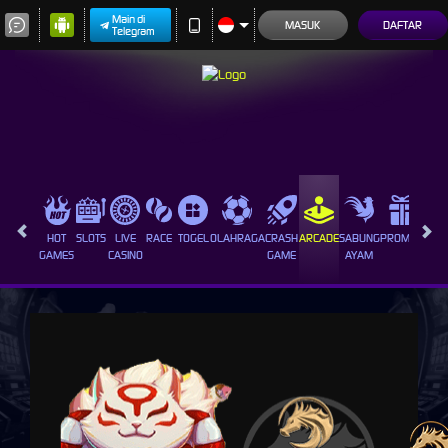
Main di
MASUK
DAFTAR
Telegram
HOT
SLOTS
LIVE
RACE
TOGEL
OLAHRAGA
CRASH
ARCADE
SABUNG
PROMOSI
GAMES
CASINO
GAME
AYAM