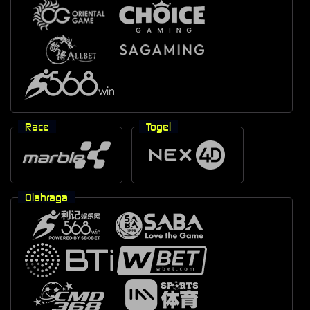
Race
Togel
Olahraga