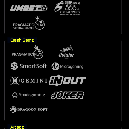
Crash Game
Arcade