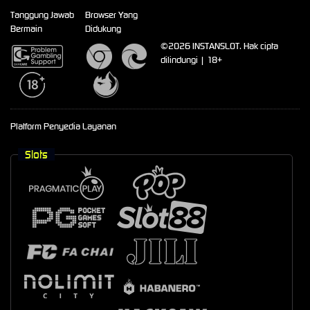
Tanggung Jawab
Browser Yang
Bermain
Didukung
©2026 INSTANSLOT. Hak cipta
dilindungi | 18+
Platform Penyedia Layanan
Slots