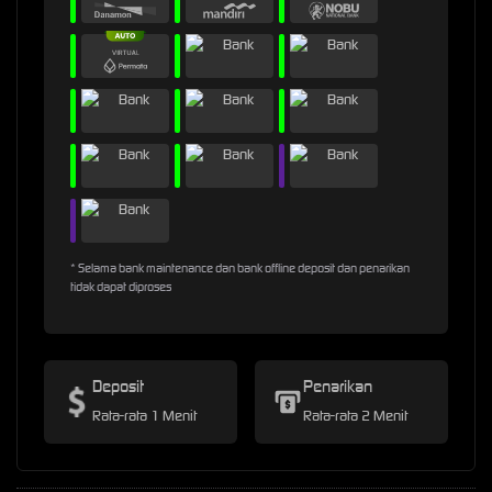
* Selama bank maintenance dan bank offline deposit dan penarikan
tidak dapat diproses
Deposit
Penarikan
Rata-rata 1 Menit
Rata-rata 2 Menit