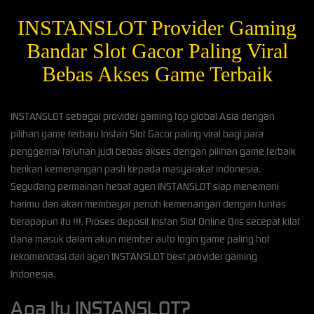
INSTANSLOT Provider Gaming
Bandar Slot Gacor Paling Viral
Bebas Akses Game Terbaik
INSTANSLOT sebagai provider gaming top global Asia dengan
pilihan game terbaru Instan Slot Gacor paling viral bagi para
penggemar taruhan judi bebas akses dengan pilihan game terbaik
berikan kemenangan pasti kepada masyarakat indonesia.
Segudang permainan hebat agen INSTANSLOT siap menemani
harimu dan akan membayar penuh kemenangan dengan tuntas
berapapun itu !!!. Proses deposit Instan Slot Online Qris secepat kilat
dana masuk dalam akun member auto login game paling hot
rekomendasi dari agen INSTANSLOT best provider gaming
Indonesia.
Apa Itu INSTANSLOT?