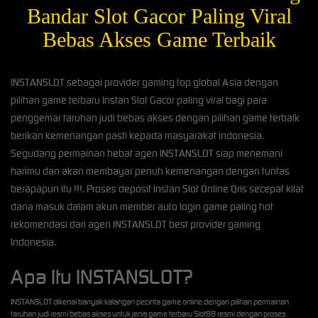
Bandar Slot Gacor Paling Viral
Bebas Akses Game Terbaik
INSTANSLOT sebagai provider gaming top global Asia dengan
pilihan game terbaru Instan Slot Gacor paling viral bagi para
penggemar taruhan judi bebas akses dengan pilihan game terbaik
berikan kemenangan pasti kepada masyarakat indonesia.
Segudang permainan hebat agen INSTANSLOT siap menemani
harimu dan akan membayar penuh kemenangan dengan tuntas
berapapun itu !!!. Proses deposit Instan Slot Online Qris secepat kilat
dana masuk dalam akun member auto login game paling hot
rekomendasi dari agen INSTANSLOT best provider gaming
Indonesia.
Apa Itu INSTANSLOT?
INSTANSLOT dikenal banyak kalangan pecinta game online dengan pilihan permainan
taruhan judi resmi bebas akses untuk jenis game terbaru Slot88 resmi dengan proses