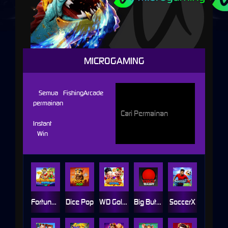
MICROGAMING
Semua
Fishing
Arcade
permainan
Instant
Win
Fortune Fishing
Dice Pop
WD Golden Fuwa Fishing
Big Button Bash
SoccerX