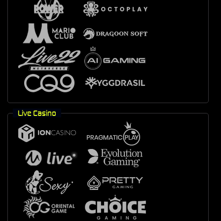
Live Casino