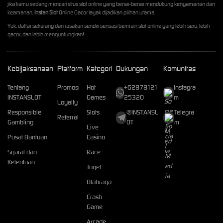
jika kamu sedang mencari situs slot online yang benar-benar mendukung kenyamanan dan
keamanan,
Instan Slot
Online Gacor layak dijadikan pilihan utama.
Yuk, daftar sekarang dan rasakan sendiri sensasi bermain slot online yang lebih seru, lebih
gacor, dan lebih menguntungkan!
Kebijaksanaan
Platform
Kategori
Dukungan
Komunitas
Tentang
Promosi
Hot
+62878121
Instagra
INSTANSLOT
Games
25320
m
Loyalty
Responsible
Slots
@INSTANSL
Telegra
Referral
Gambling
OT
m
Live
Pusat Bantuan
Casino
Syarat dan
Race
Ketentuan
Togel
Olahraga
Crash
Game
Arcade