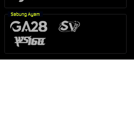
Sabung Ayam