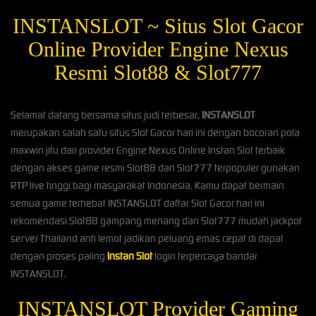
INSTANSLOT
~ Situs Slot Gacor
Online Provider Engine Nexus
Resmi Slot88 & Slot777
Selamat datang bersama situs judi terbesar,
INSTANSLOT
merupakan salah satu situs Slot Gacor hari ini dengan bocoran pola
maxwin jitu dari provider Engine Nexus Online Instan Slot terbaik
dengan akses game resmi Slot88 dan Slot777 terpopuler gunakan
RTP live tinggi bagi masyarakat Indonesia. Kamu dapat bermain
semua game terhebat INSTANSLOT daftar Slot Gacor hari ini
rekomendasi Slot88 gampang menang dan Slot777 mudah jackpot
server Thailand anti lemot jadikan peluang emas cepat di dapat
dengan proses paling
Instan Slot
login terpercaya bandar
INSTANSLOT.
INSTANSLOT Provider Gaming